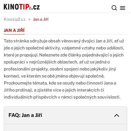
Kinotip2.cz
Jan a Jiří
JAN A JIŘÍ
Tato stránka sdružuje obsah věnovaný dvojici Jan a Jiří, ať už
jde o jejich společné aktivity, vzájemné vztahy nebo události,
které je propojují. Naleznete zde články pojednávající o jejich
spolupráci v nejrůznějších oblastech, ať už se jedná o
profesionální projekty, osobní spojení nebo jakýkoliv jiný
kontext, ve kterém se obě jména objevují společně.
Prozkoumejte témata, kde se osudy nebo činnosti Jana a
Jiřího prolínají, a zjistěte více o jejich interakcích či
individuálních příspěvcích v rámci společných souvislostí.
FAQ: Jan a Jiří