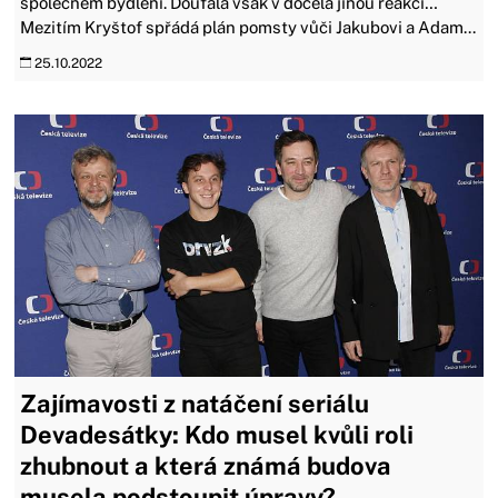
společném bydlení. Doufala však v docela jinou reakci…
Mezitím Kryštof spřádá plán pomsty vůči Jakubovi a Adam...
25.10.2022
Zajímavosti z natáčení seriálu
Devadesátky: Kdo musel kvůli roli
zhubnout a která známá budova
musela podstoupit úpravy?