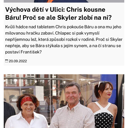
Výchova dětí v Ulici: Chris kousne
Báru! Proč se ale Skyler zlobí na ni?
Kvůli hádce nad tabletem Chris pokouše Báru a ona mu jeho
milovanou hračku zabaví. Chlapec si pak vymyslí
nepříjemnou lež, která způsobí rozkol v rodině. Proč si Skyler
nepřeje, aby se Bára stýkala s jejím synem, a na čí stranu se
postaví František?
20.09.2022