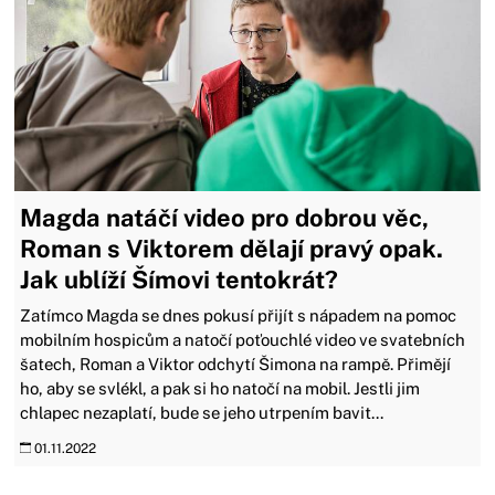
Magda natáčí video pro dobrou věc,
Roman s Viktorem dělají pravý opak.
Jak ublíží Šímovi tentokrát?
Zatímco Magda se dnes pokusí přijít s nápadem na pomoc
mobilním hospicům a natočí poťouchlé video ve svatebních
šatech, Roman a Viktor odchytí Šimona na rampě. Přimějí
ho, aby se svlékl, a pak si ho natočí na mobil. Jestli jim
chlapec nezaplatí, bude se jeho utrpením bavit...
01.11.2022