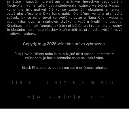
seriálům, filmovým premiérám i známým hereckým osobnostem.
Nechybí ani komentáře, tipy na sledování a rozhovory s tvůrci. Magazín
kombinuje informativní články se zábavným obsahem a lehkým
bulvárním přesahem. Díky tomu nabízí čtenářům rychlý a přehledný
způsob, jak se zorientovat ve světě televize a filmu. Cílem webu je
bavit, informovat a inspirovat diváky k výběru kvalitního obsahu.
Kinotip.cz milují jak fanoušci akčních příběhů, tak i romantiky a rodiny.
Je ideálním místem pro všechny, kteří chtějí mít přehled o světě filmové
a televizní zábavy.
Copyright @ 2026 Všechna práva vyhrazena.
Publikování, šíření nebo jakékoliv jiné užití obsahu komerčním
způsobem, je bez písemného souhlasu zakázáno.
Stock Photos provided by our partner
Depositphotos
1
|
2
|
3
|
4
|
5
|
6
|
7
|
8
|
9
|
10
|
11
|
12
|
13
|
14
|
15
|
16
|
17
|
18
|
19
|
20