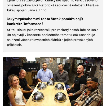
Zpravidla se zde objevují články bez specifického časového
omezení, pokrývající historické i současné události, které se
týkají spojení Jana a Jiřího.
Jakým způsobem mi tento štítek pomůže najít
konkrétní informace?
Štítek slouží jako rozcestník pro veškerý obsah, kde se Jan a
Jiří objevují v kontextu společného tématu, což usnadňuje
nalezení všech relevantních článků o jejich provázaných
příbězích.