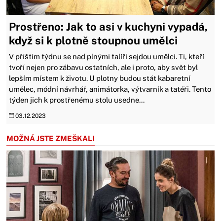
Prostřeno: Jak to asi v kuchyni vypadá,
když si k plotně stoupnou umělci
V příštím týdnu se nad plnými talíři sejdou umělci. Ti, kteří
tvoří nejen pro zábavu ostatních, ale i proto, aby svět byl
lepším místem k životu. U plotny budou stát kabaretní
umělec, módní návrhář, animátorka, výtvarník a tatéři. Tento
týden jich k prostřenému stolu usedne...
03.12.2023
MOŽNÁ JSTE ZMEŠKALI