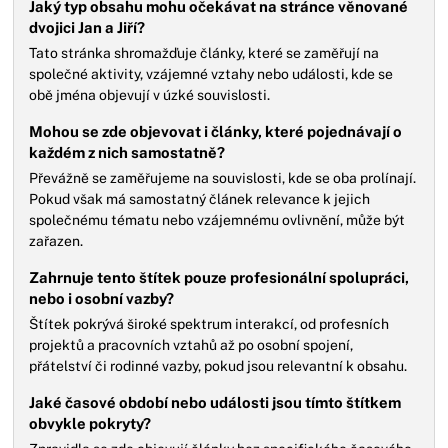
Jaký typ obsahu mohu očekávat na stránce věnované
dvojici Jan a Jiří?
Tato stránka shromažďuje články, které se zaměřují na
společné aktivity, vzájemné vztahy nebo události, kde se
obě jména objevují v úzké souvislosti.
Mohou se zde objevovat i články, které pojednávají o
každém z nich samostatně?
Převážně se zaměřujeme na souvislosti, kde se oba prolínají.
Pokud však má samostatný článek relevance k jejich
společnému tématu nebo vzájemnému ovlivnění, může být
zařazen.
Zahrnuje tento štítek pouze profesionální spolupráci,
nebo i osobní vazby?
Štítek pokrývá široké spektrum interakcí, od profesních
projektů a pracovních vztahů až po osobní spojení,
přátelství či rodinné vazby, pokud jsou relevantní k obsahu.
Jaké časové období nebo události jsou tímto štítkem
obvykle pokryty?