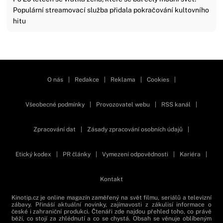
Populární streamovací služba přidala pokračování kultovního
hitu
Zavřít reklamu
O nás
|
Redakce
|
Reklama
|
Cookies
|
Všeobecné podmínky
|
Provozovatel webu
|
RSS kanál
|
Zpracování dat
|
Zásady zpracování osobních údajů
|
Etický kodex
|
PR články
|
Vymezení odpovědnosti
|
Kariéra
|
Kontakt
Kinotip.cz je online magazín zaměřený na svět filmu, seriálů a televizní
zábavy. Přináší aktuální novinky, zajímavosti z zákulisí informace o
české i zahraniční produkci. Čtenáři zde najdou přehled toho, co právě
běží, co stojí za zhlédnutí a co se chystá. Obsah se věnuje oblíbeným