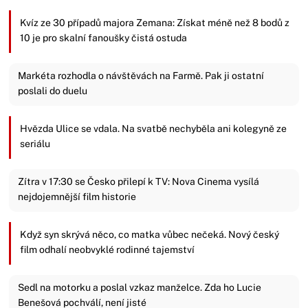
Kvíz ze 30 případů majora Zemana: Získat méně než 8 bodů z
10 je pro skalní fanoušky čistá ostuda
Markéta rozhodla o návštěvách na Farmě. Pak ji ostatní
poslali do duelu
Hvězda Ulice se vdala. Na svatbě nechyběla ani kolegyně ze
seriálu
Zítra v 17:30 se Česko přilepí k TV: Nova Cinema vysílá
nejdojemnější film historie
Když syn skrývá něco, co matka vůbec nečeká. Nový český
film odhalí neobvyklé rodinné tajemství
Sedl na motorku a poslal vzkaz manželce. Zda ho Lucie
Benešová pochválí, není jisté