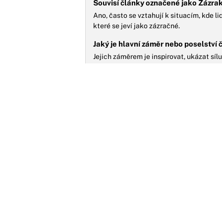
Souvisí články označené jako Zázrak
Ano, často se vztahují k situacím, kde 
které se jeví jako zázračné.
Jaký je hlavní záměr nebo poselství 
Jejich záměrem je inspirovat, ukázat sílu
mohou nastat neočekávané a pozitivní z
N
l
ú
F
l
r
MOŽNÁ JSTE ZMEŠKALI