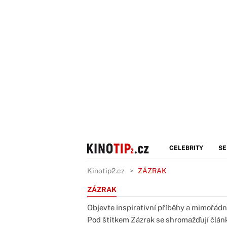
CELEBRITY
SE
Kinotip2.cz
ZÁZRAK
ZÁZRAK
Objevte inspirativní příběhy a mimořádné
Pod štítkem Zázrak se shromažďují člán