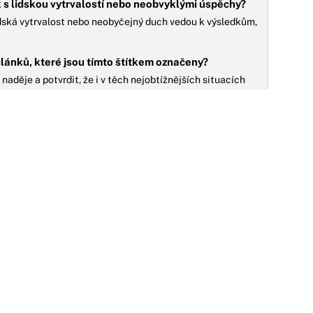
 s lidskou vytrvalostí nebo neobvyklými úspěchy?
lidská vytrvalost nebo neobyčejný duch vedou k výsledkům,
článků, které jsou tímto štítkem označeny?
 naděje a potvrdit, že i v těch nejobtížnějších situacích
vraty.
08.10.2021
eznámý: Smutný pohled na muže, který kvůli
NO
ásce ztratil morální zásady, čest a zdravý
sudek
ilm z rumunsko-česko-lotyšské spolupráce už se objevil
oni na několika FF a může se pochlubit pozitivními
eakcemi kritiků i diváků. Do českých...
04.05.2021