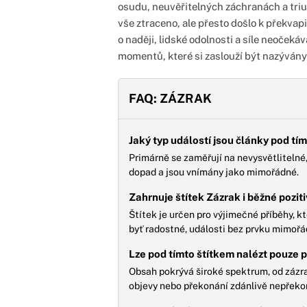
osudu, neuvěřitelných záchranách a tri
vše ztraceno, ale přesto došlo k překvap
o naději, lidské odolnosti a síle neoček
momentů, které si zaslouží být nazývány
FAQ: ZÁZRAK
Jaký typ událostí jsou články pod t
Primárně se zaměřují na nevysvětlitelné
dopad a jsou vnímány jako mimořádné.
Zahrnuje štítek Zázrak i běžné pozit
Štítek je určen pro výjimečné příběhy, k
byť radostné, události bez prvku mimořá
Lze pod tímto štítkem nalézt pouze p
Obsah pokrývá široké spektrum, od zázr
objevy nebo překonání zdánlivě nepřeko