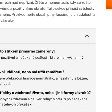
umfech nad nepřízní. Čtěte o momentech, kdy se zdálo
ivému a pozitivnímu obratu. Tato sekce přináší svědectví
ávaného. Prozkoumejte obsah plný fascinujících událostí a
 zázraky.
ímto štítkem primárně zaměřeny?
, pozitivní a nečekané události, které mají významný
ivní události, nebo má užší zaměření?
teré překračují hranice normálního, a nezahrnuje běžné,
dnosti.
říběhy o záchraně života, nebo i jiné formy zázraků?
ačných uzdravení a neuvěřitelných přežití po nečekané
natelných překážek.