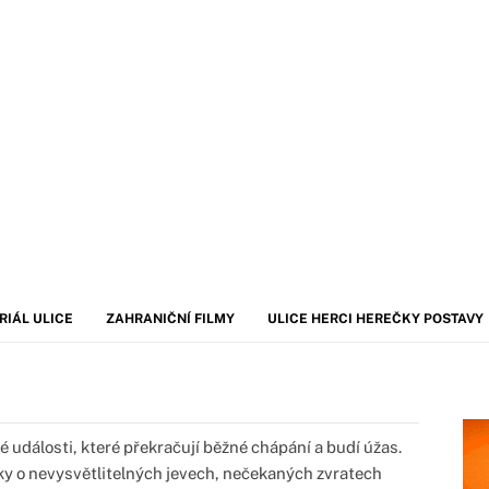
RIÁL ULICE
ZAHRANIČNÍ FILMY
ULICE HERCI HEREČKY POSTAVY
 události, které překračují běžné chápání a budí úžas.
ky o nevysvětlitelných jevech, nečekaných zvratech